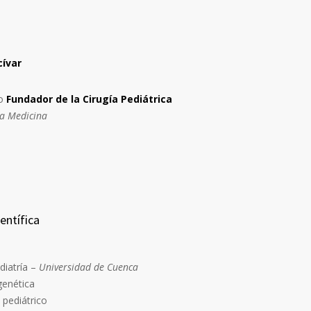
cívar
mo
Fundador de la Cirugía Pediátrica
la Medicina
entífica
iatría –
Universidad de Cuenca
genética
 pediátrico