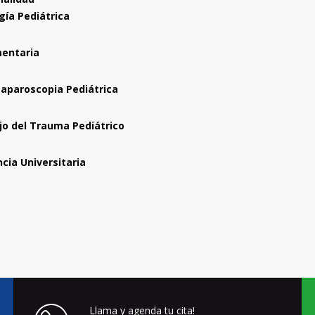
gía Pediátrica
entaria
Laparoscopia Pediátrica
o del Trauma Pediátrico
cia Universitaria
Llama y agenda tu cita!