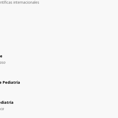
ntíficas internacionales
te
coso
 Pediatría
diatría
nca