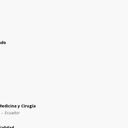
ado
edicina y Cirugía
– Ecuador
ialidad