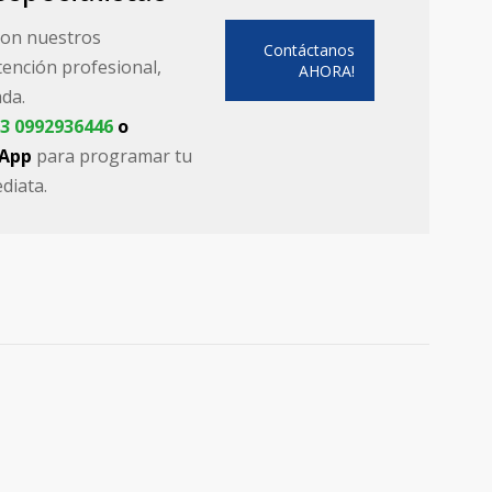
con nuestros
Contáctanos
atención profesional,
AHORA!
da.
3 0992936446
o
sApp
para programar tu
diata.