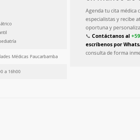
Agenda tu cita médica 
especialistas y recibe 
átrico
oportuna y personaliza
ntil
📞
Contáctanos al
+59
ediatría
escríbenos por What
consulta de forma inme
alidades Médicas Paucarbamba
00 a 16h00