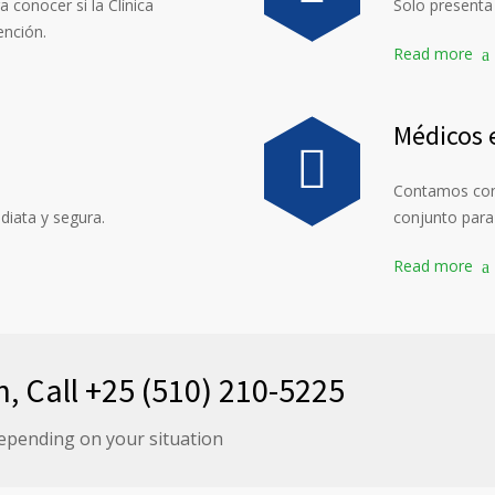
 conocer si la Clínica
Solo presenta 
ención.
Read more
Médicos e
Contamos con 
diata y segura.
conjunto para 
Read more
n, Call +25 (510) 210-5225
epending on your situation