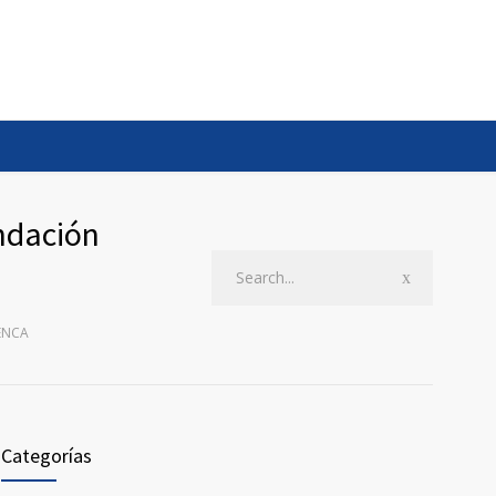
undación
ENCA
Categorías