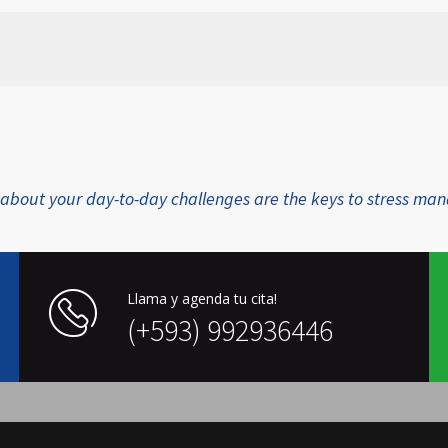
ons about your day-to-day challenges are the keys to stress m
Llama y agenda tu cita!
(+593) 992936446