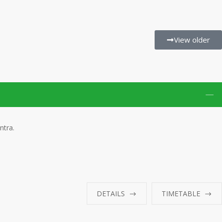
View older
ntra.
DETAILS
TIMETABLE