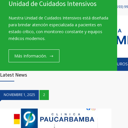
Unidad de Cuidados Intensivos
Av. Paucarbamba 4-138 | Cuenca, Ecuador
(+593) 9
Nuestra Unidad de Cuidados Intensivos está diseñada
para brindar atención especializada a pacientes en
estado crítico, con monitoreo constante y equipos
médicos modernos.
Más Información.
INICIO
LA CLÍNICA
SERVICIOS
SEGUROS
Latest News
NOVIEMBRE 1, 2025
2