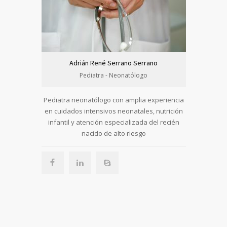
Adrián René Serrano Serrano
Carlo
Pediatra - Neonatólogo
Pediatra neonatólogo con amplia experiencia
Hematólog
en cuidados intensivos neonatales, nutrición
académica y 
infantil y atención especializada del recién
y conferenc
nacido de alto riesgo
hemato