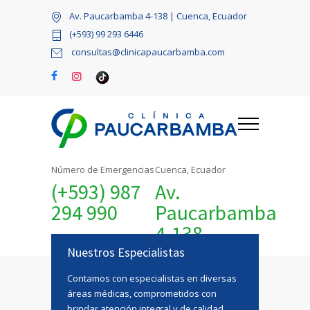
Av. Paucarbamba 4-138 | Cuenca, Ecuador
(+593) 99 293 6446
consultas@clinicapaucarbamba.com
Número de Emergencias
Cuenca, Ecuador
(+593) 987
Av.
294 990
Paucarbamba
4-138
Nuestros Especialistas
Contamos con especialistas en diversas
áreas médicas, comprometidos con
brindar atención integral y de calidad