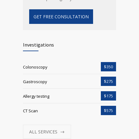
GET FREE CONSULTATION
Investigations
$350
Colonoscopy
$275
Gastroscopy
$175
Allergy testing
$575
CT Scan
ALL SERVICES