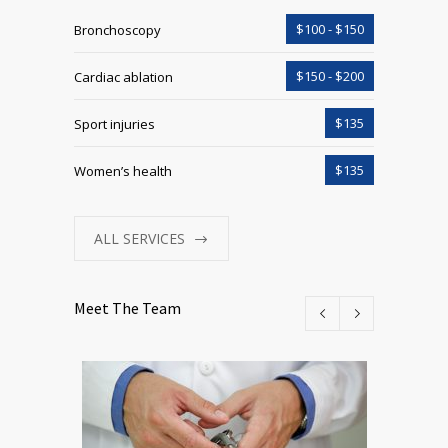
$100 - $150
Bronchoscopy
$150 - $200
Cardiac ablation
$135
Sport injuries
$135
Women’s health
ALL SERVICES
Meet The Team